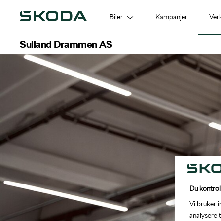
Biler
Kampanjer
Ver
Sulland Drammen AS
Modeller
Bestill verkstedtime
Om oss
Bruktbil
EU-kontroll
Biltilbehør
Mobilitetsgaranti
ŠKODA Connect
Du kontrol
Vi bruker 
analysere t