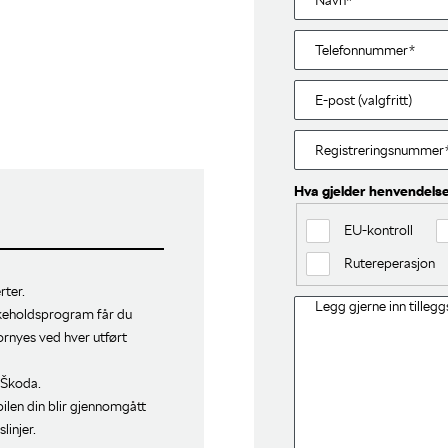
Hva gjelder henvendels
:
EU-kontroll
Rutereperasjon
rter.
ikeholdsprogram får du
ornyes ved hver utført
 Škoda.
bilen din blir gjennomgått
linjer.