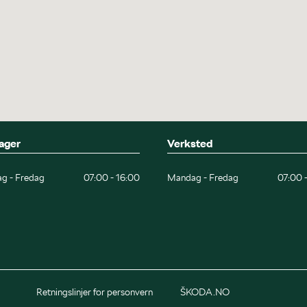
ager
Verksted
g - Fredag
07:00 - 16:00
Mandag - Fredag
07:00 
Retningslinjer for personvern
ŠKODA.NO